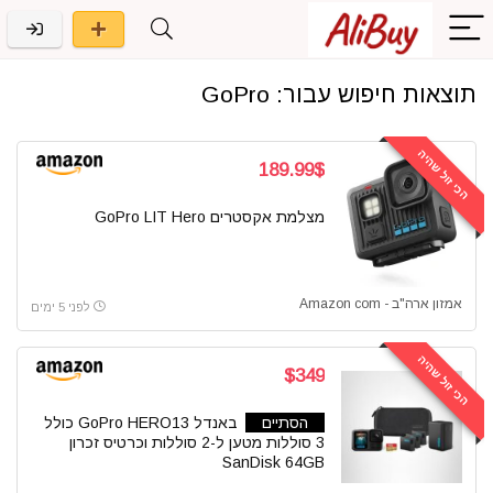
תוצאות חיפוש עבור:
GoPro
הכי זול שהיה
189.99$
מצלמת אקסטרים GoPro LIT Hero
אמזון ארה"ב - Amazon com
לפני 5 ימים
הכי זול שהיה
$349
הסתיים
באנדל GoPro HERO13 כולל
3 סוללות מטען ל-2 סוללות וכרטיס זכרון
SanDisk 64GB