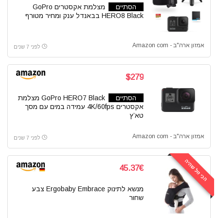
הסתיים
מצלמת אקסטרים GoPro
HERO8 Black בבאנדל ענק ומחיר מטורף
אמזון ארה"ב - Amazon com
לפני 7 שנים
$279
הסתיים
GoPro HERO7 Black מצלמת
אקסטרים 4K/60fps עמידה במים עם מסך
טא’ץ
אמזון ארה"ב - Amazon com
לפני 7 שנים
הכי זול שהיה
45.37€
מנשא לתינוק Ergobaby Embrace צבע
שחור