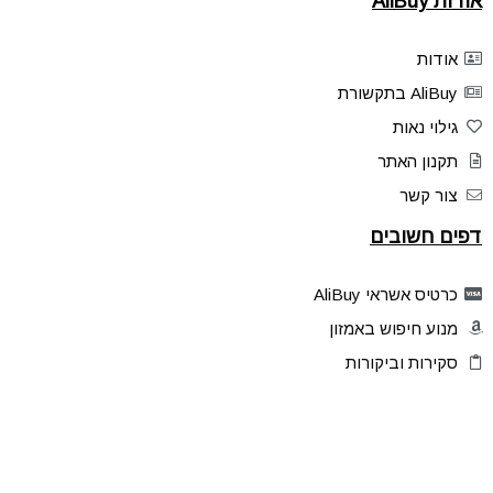
אודות AliBuy
אודות
AliBuy בתקשורת
גילוי נאות
תקנון האתר
צור קשר
דפים חשובים
כרטיס אשראי AliBuy
מנוע חיפוש באמזון
סקירות וביקורות
דילים בלעדיים
פלאש דילס
טיפים והסברים