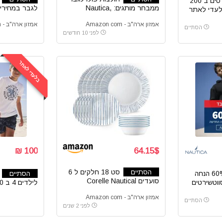
3 טישרטים ב 200
ממבחר מותגים: Nautica,
לגבר במחירים
לעדי לאתר
Tommy Hilfiger ועוד
פריים
אמזון ארה"ב - Amazon com
אמזון ארה"ב - Amazon com
הסתיים
לפני 10 חודשים
בלעדי לאתר
100 ₪
64.15$
הסתיים
סט 18 חלקים ל 6
קופון 60% הנחה
הסתיים
סועדים Corelle Nautical
Nau על סווטשירטים
לילדים 4 ב 100 ₪ בלבד
Stripes
אמזון ארה"ב - Amazon com
הסתיים
לפני 2 שנים