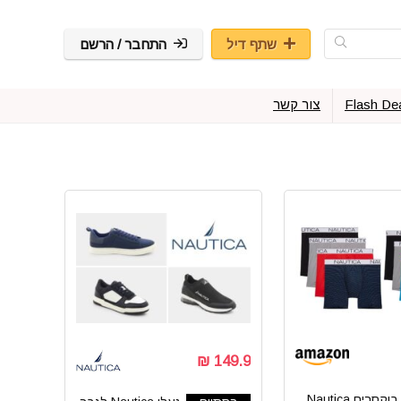
שתף דיל
התחבר / הרשם
Flash De
צור קשר
149.9 ₪
בוקסרים Nautica