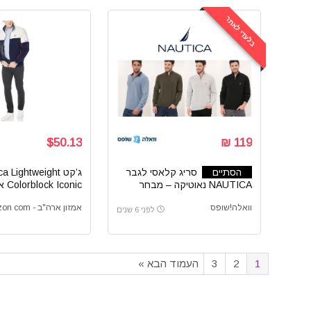
בלעדי לאתר
$50.13
119 ₪
הסתיים
סריג קלאסי לגבר
ג’קט  Lightweight
NAUTICA נאוטיקה – מבחר
Colorblock Iconic אמזון ארה”ב
צבעים
וואלה!שופס
אמזון ארה"ב - Amazon com
לפני 6 שנים
1
2
3
העמוד הבא »