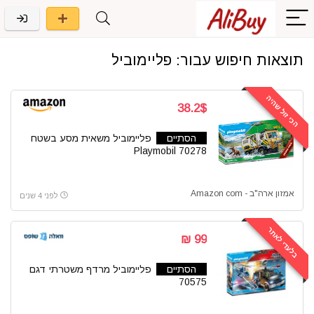
תוצאות חיפוש עבור:
פליימוביל
הכי זול שהיה
38.2$
הסתיים
פליימוביל משאית מסע בשטח
Playmobil 70278
אמזון ארה"ב - Amazon com
לפני 4 שנים
בלעדי לאתר
99 ₪
הסתיים
פליימוביל מרדף משטרתי דגם
70575