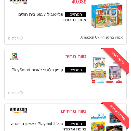
49.03£
הסתיים
פליימוביל 6657 בית חולים
אמזון בריטניה
אמזון בריטניה - Amazon Uk
הסתיים
בלעדי לאתר
טווח מחיר
הסתיים
קופון בלעדי לאתר PlaySmart
הסתיים
בחירת העורכים
טווח מחירים
הסתיים
סייל Playmobil באמזון בריטניה
צרפת וגרמניה