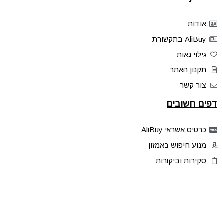
אודות
AliBuy בתקשורת
גילוי נאות
תקנון האתר
צור קשר
דפים חשובים
כרטיס אשראי AliBuy
מנוע חיפוש באמזון
סקירות וביקורות
דילים בלעדיים
פלאש דילס
טיפים והסברים