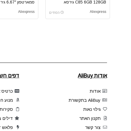
C85 6GB 128GB גירסא
סמארטפון 6.67″ גירסא גלובלית
גלובלית
Aliexpress
Aliexpress
הסתיים
אודות AliBuy
דפים חשו
אודות
כרטיס אשר
AliBuy בתקשורת
מנוע חי
גילוי נאות
סקירות 
תקנון האתר
דילים 
צור קשר
פלאש ד