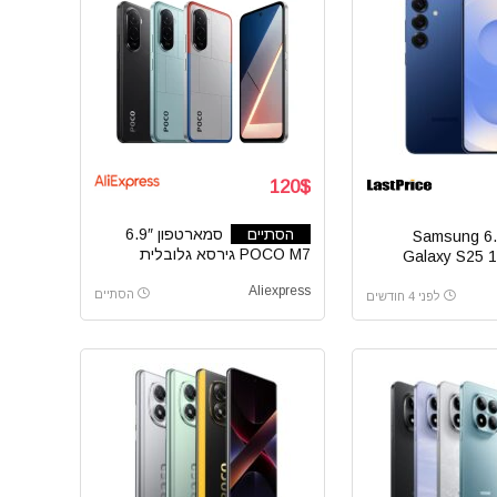
120$
הסתיים
סמארטפון 6.9″
סמארטפון 6.2″ Samsung
POCO M7 גירסא גלובלית
Galaxy S25 
Aliexpress
הסתיים
לפני 4 חודשים