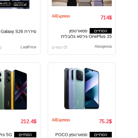
714$
הסתיים
סמארטפון
סידרת Samsung Galaxy S26
OnePlus 15 גירסא גלובלית
Aliexpress
LastPrice
הסתיים
212.4$
75.2$
הסתיים
סמארטפון POCO
הסתיים
ro 5G