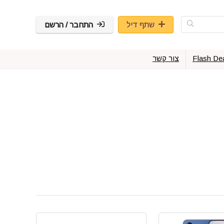
שתף דיל
התחבר / הרשם
Flash De
צור קשר