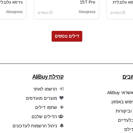
15T Pro
גירסא גלובלי
Aliexpress
Aliexpress
הסתיים
הסתיים
דילים נוספים
בים
קהילת AliBuy
הרשמו לאתר
אי AliBuy
מוצרים מועדפים
פוש באמזון
שתפו דילים
וביקורות
הדילים שלכם
בלעדיים
ניהול הרשמות לעדכונים
ילס