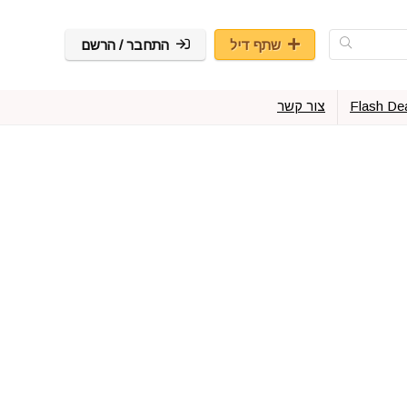
שתף דיל
התחבר / הרשם
Flash De
צור קשר