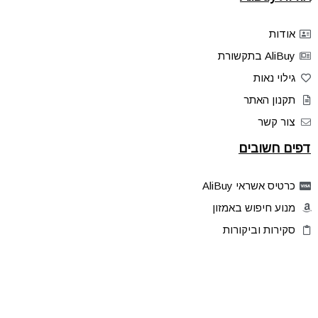
אודות
AliBuy בתקשורת
גילוי נאות
תקנון האתר
צור קשר
דפים חשובים
כרטיס אשראי AliBuy
מנוע חיפוש באמזון
סקירות וביקורות
דילים בלעדיים
פלאש דילס
טיפים והסברים