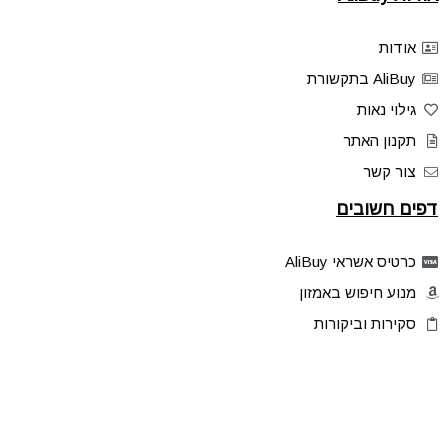
אודות
AliBuy בתקשורת
גילוי נאות
תקנון האתר
צור קשר
דפים חשובים
כרטיס אשראי AliBuy
מנוע חיפוש באמזון
סקירות וביקורות
דילים בלעדיים
פלאש דילס
טיפים והסברים