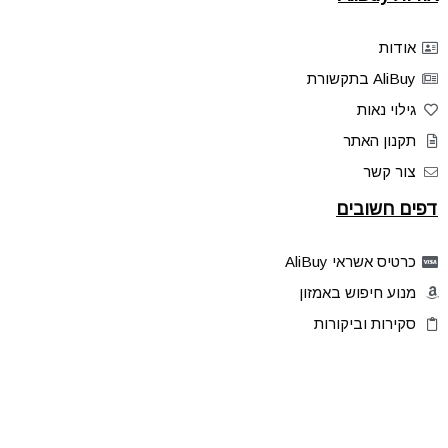
אודות
AliBuy בתקשורת
גילוי נאות
תקנון האתר
צור קשר
דפים חשובים
כרטיס אשראי AliBuy
מנוע חיפוש באמזון
סקירות וביקורות
דילים בלעדיים
פלאש דילס
טיפים והסברים