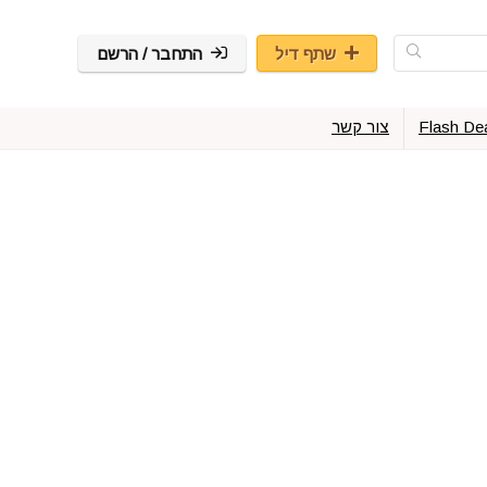
שתף דיל
התחבר / הרשם
Flash De
צור קשר