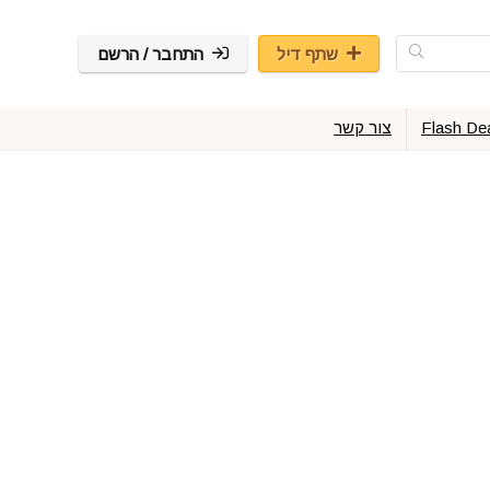
שתף דיל
התחבר / הרשם
Flash De
צור קשר