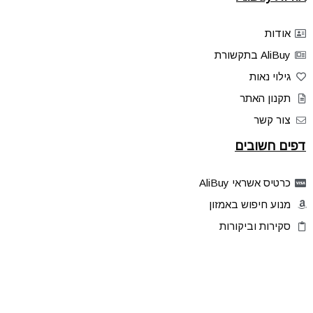
אודות
AliBuy בתקשורת
גילוי נאות
תקנון האתר
צור קשר
דפים חשובים
כרטיס אשראי AliBuy
מנוע חיפוש באמזון
סקירות וביקורות
דילים בלעדיים
פלאש דילס
טיפים והסברים