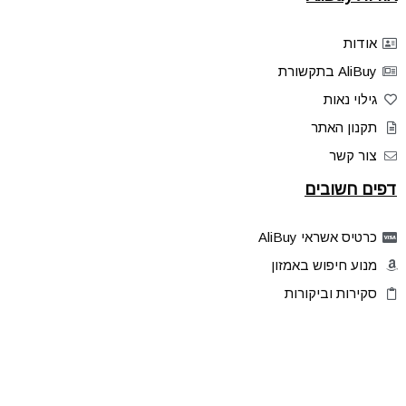
אודות
AliBuy בתקשורת
גילוי נאות
תקנון האתר
צור קשר
דפים חשובים
כרטיס אשראי AliBuy
מנוע חיפוש באמזון
סקירות וביקורות
דילים בלעדיים
פלאש דילס
טיפים והסברים