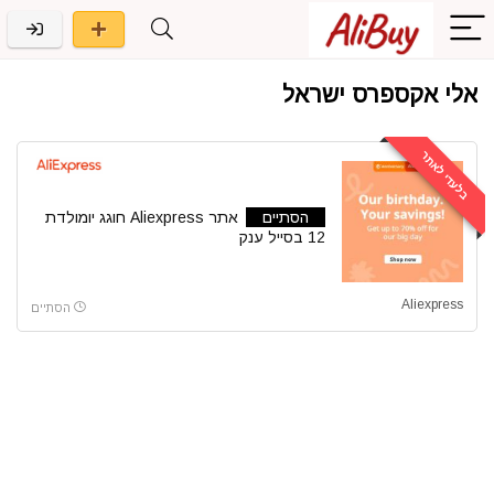
אלי אקספרס ישראל
בלעדי לאתר
הסתיים
אתר Aliexpress חוגג יומולדת
12 בסייל ענק
Aliexpress
הסתיים