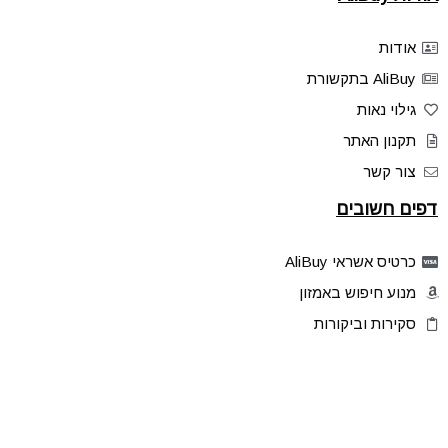
אודות
AliBuy בתקשורת
גילוי נאות
תקנון האתר
צור קשר
דפים חשובים
כרטיס אשראי AliBuy
מנוע חיפוש באמזון
סקירות וביקורות
דילים בלעדיים
פלאש דילס
טיפים והסברים