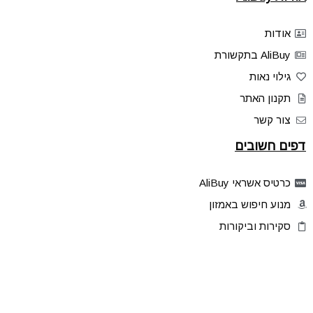
אודות
AliBuy בתקשורת
גילוי נאות
תקנון האתר
צור קשר
דפים חשובים
כרטיס אשראי AliBuy
מנוע חיפוש באמזון
סקירות וביקורות
דילים בלעדיים
פלאש דילס
טיפים והסברים