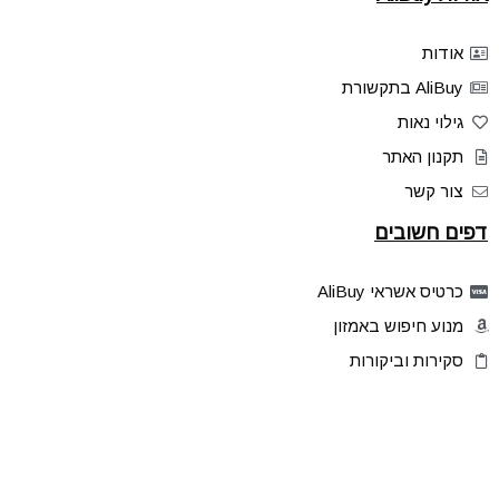
אודות
AliBuy בתקשורת
גילוי נאות
תקנון האתר
צור קשר
דפים חשובים
כרטיס אשראי AliBuy
מנוע חיפוש באמזון
סקירות וביקורות
דילים בלעדיים
פלאש דילס
טיפים והסברים