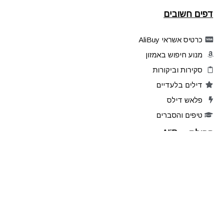
דפים חשובים
כרטיס אשראי AliBuy
מנוע חיפוש באמזון
סקירות וביקורות
דילים בלעדיים
פלאש דילס
טיפים והסברים
קהילת AliBuy
הרשמו לאתר
מוצרים מועדפים
שתפו דילים
הדילים שלכם
ניהול הרשמות לעדכונים