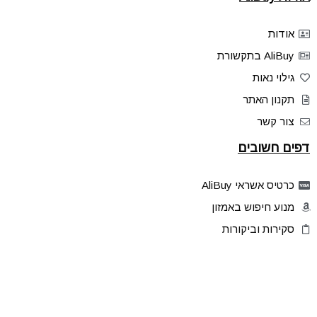
אודות
AliBuy בתקשורת
גילוי נאות
תקנון האתר
צור קשר
דפים חשובים
כרטיס אשראי AliBuy
מנוע חיפוש באמזון
סקירות וביקורות
דילים בלעדיים
פלאש דילס
טיפים והסברים