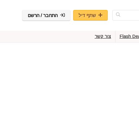
שתף דיל
התחבר / הרשם
Flash De
צור קשר