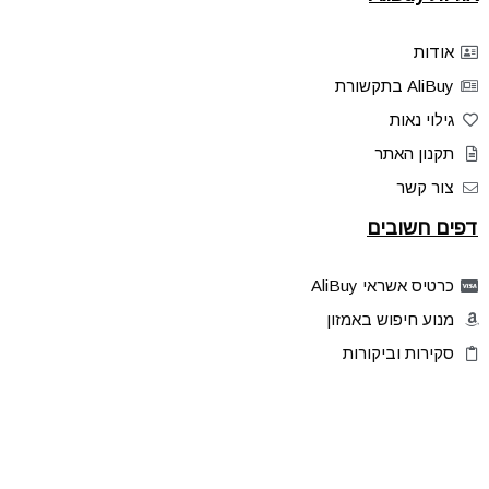
אודות
AliBuy בתקשורת
גילוי נאות
תקנון האתר
צור קשר
דפים חשובים
כרטיס אשראי AliBuy
מנוע חיפוש באמזון
סקירות וביקורות
דילים בלעדיים
פלאש דילס
טיפים והסברים