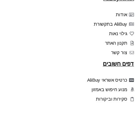
אודות
AliBuy בתקשורת
גילוי נאות
תקנון האתר
צור קשר
דפים חשובים
כרטיס אשראי AliBuy
מנוע חיפוש באמזון
סקירות וביקורות
דילים בלעדיים
פלאש דילס
טיפים והסברים