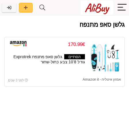
גלשן סאפ מתנפח
170.99€
הסתיים
גלשן סאפ מתנפח Exprotrek
גודל 8’10 צבע כחול-שחור
אמזון איטליה - Amazon it
לפני 3 שנים