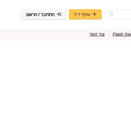
שתף דיל
התחבר / הרשם
Flash De
צור קשר