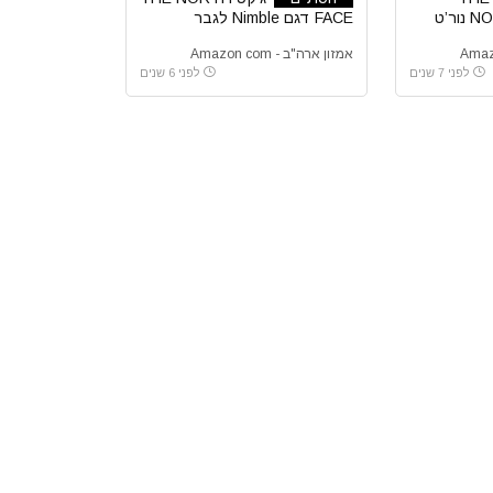
NORTH FACE Raglan נור’ט
FACE דגם Nimble לגבר
אמזון ארה"ב - Amazon com
לפני 7 שנים
לפני 6 שנים