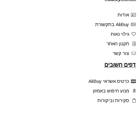
אודות
AliBuy בתקשורת
גילוי נאות
תקנון האתר
צור קשר
דפים חשובים
כרטיס אשראי AliBuy
מנוע חיפוש באמזון
סקירות וביקורות
דילים בלעדיים
פלאש דילס
טיפים והסברים