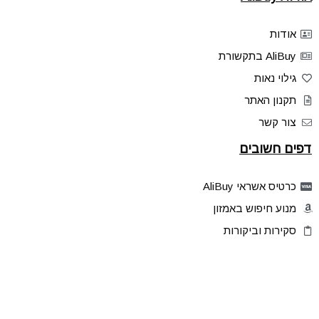
אודות
AliBuy בתקשורת
גילוי נאות
תקנון האתר
צור קשר
דפים חשובים
כרטיס אשראי AliBuy
מנוע חיפוש באמזון
סקירות וביקורות
דילים בלעדיים
פלאש דילס
טיפים והסברים