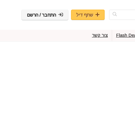
שתף דיל
התחבר / הרשם
Flash De
צור קשר