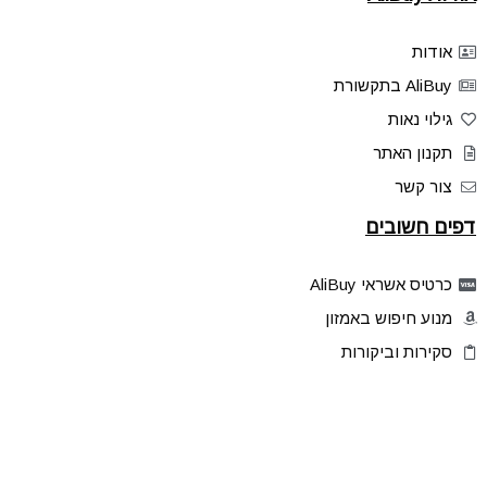
אודות
AliBuy בתקשורת
גילוי נאות
תקנון האתר
צור קשר
דפים חשובים
כרטיס אשראי AliBuy
מנוע חיפוש באמזון
סקירות וביקורות
דילים בלעדיים
פלאש דילס
טיפים והסברים