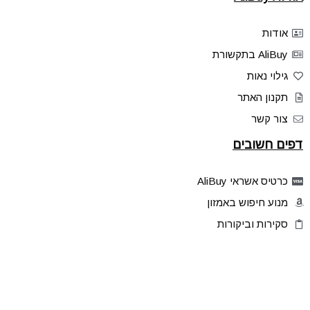
אודות
AliBuy בתקשורת
גילוי נאות
תקנון האתר
צור קשר
דפים חשובים
כרטיס אשראי AliBuy
מנוע חיפוש באמזון
סקירות וביקורות
דילים בלעדיים
פלאש דילס
טיפים והסברים