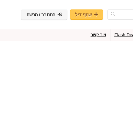
שתף דיל
התחבר / הרשם
Flash De
צור קשר