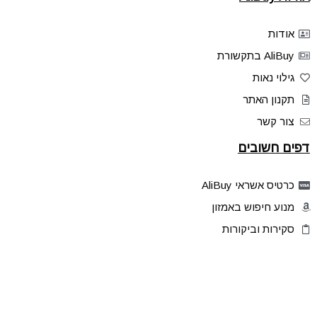
אודות
AliBuy בתקשורת
גילוי נאות
תקנון האתר
צור קשר
דפים חשובים
כרטיס אשראי AliBuy
מנוע חיפוש באמזון
סקירות וביקורות
דילים בלעדיים
פלאש דילס
טיפים והסברים