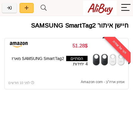
חיישן איתור SAMSUNG SmartTag2
הכי זול שהיה
51.28$
הסתיים
SAMSUNG SmartTag2 מארז
4 יחידות
אמזון ארה"ב - Amazon com
לפני 10 חודשים