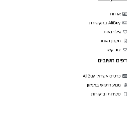
אודות
AliBuy בתקשורת
גילוי נאות
תקנון האתר
צור קשר
דפים חשובים
כרטיס אשראי AliBuy
מנוע חיפוש באמזון
סקירות וביקורות
דילים בלעדיים
פלאש דילס
טיפים והסברים