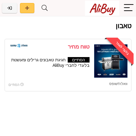
טאבון
בלעדי לאתר
טווח מחיר
הסתיים
חגיגת טאבונים גרילים ומעשנות
בלעדי לחברי AliBuy
וואלה!שופס
הסתיים