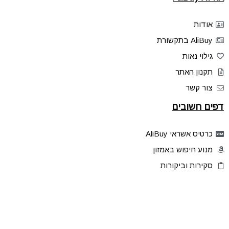
אודות
AliBuy בתקשורת
גילוי נאות
תקנון האתר
צור קשר
דפים חשובים
כרטיס אשראי AliBuy
מנוע חיפוש באמזון
סקירות וביקורות
דילים בלעדיים
פלאש דילס
טיפים והסברים