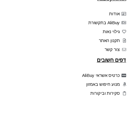
אודות
AliBuy בתקשורת
גילוי נאות
תקנון האתר
צור קשר
דפים חשובים
כרטיס אשראי AliBuy
מנוע חיפוש באמזון
סקירות וביקורות
דילים בלעדיים
פלאש דילס
טיפים והסברים