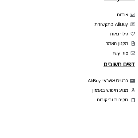
אודות
AliBuy בתקשורת
גילוי נאות
תקנון האתר
צור קשר
דפים חשובים
כרטיס אשראי AliBuy
מנוע חיפוש באמזון
סקירות וביקורות
דילים בלעדיים
פלאש דילס
טיפים והסברים