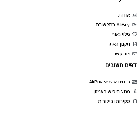
אודות
AliBuy בתקשורת
גילוי נאות
תקנון האתר
צור קשר
דפים חשובים
כרטיס אשראי AliBuy
מנוע חיפוש באמזון
סקירות וביקורות
דילים בלעדיים
פלאש דילס
טיפים והסברים