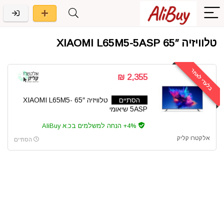
טלוויזיה 65″ XIAOMI L65M5-5ASP
בלעדי לאתר
2,355 ₪
הסתיים
טלוויזיה 65″ XIAOMI L65M5-
5ASP שיאומי
4%+ הנחה למשלמים בכ.א AliBuy
אלקטרו קליק
הסתיים