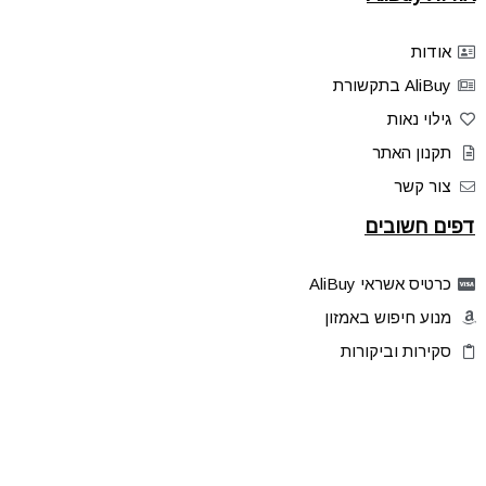
אודות
AliBuy בתקשורת
גילוי נאות
תקנון האתר
צור קשר
דפים חשובים
כרטיס אשראי AliBuy
מנוע חיפוש באמזון
סקירות וביקורות
דילים בלעדיים
פלאש דילס
טיפים והסברים