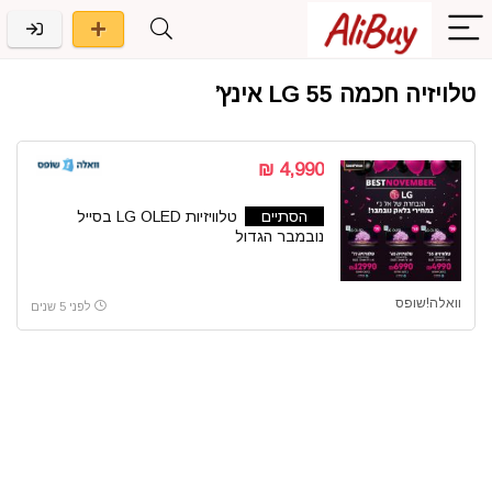
טלויזיה חכמה LG 55 אינץ’
4,990 ₪
הסתיים
טלוויזיות LG OLED בסייל
נובמבר הגדול
וואלה!שופס
לפני 5 שנים