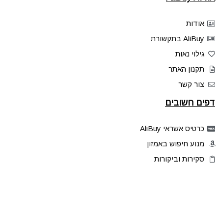
אודות
AliBuy בתקשורת
גילוי נאות
תקנון האתר
צור קשר
דפים חשובים
כרטיס אשראי AliBuy
מנוע חיפוש באמזון
סקירות וביקורות
דילים בלעדיים
פלאש דילס
טיפים והסברים