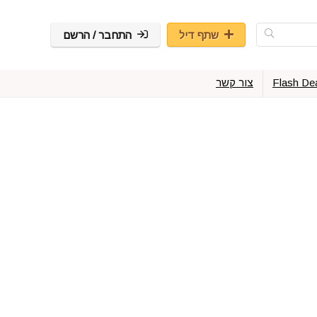
שתף דיל
התחבר / הרשם
Flash De
צור קשר