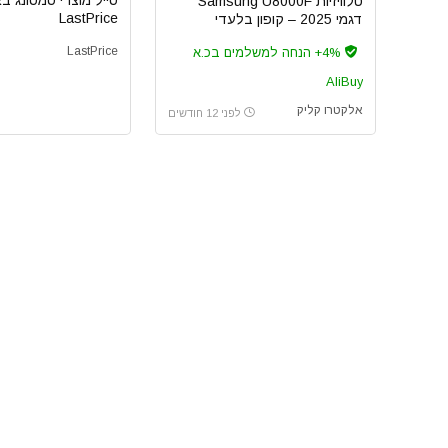
טלוויזיות Samsung U8000F
LastPrice
דגמי 2025 – קופון בלעדי
LastPrice
4%+ הנחה למשלמים בכ.א
AliBuy
אלקטרו קליק
לפני 12 חודשים