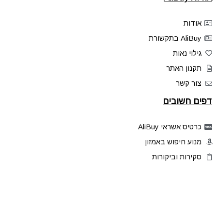
אודות
AliBuy בתקשורת
גילוי נאות
תקנון האתר
צור קשר
דפים חשובים
כרטיס אשראי AliBuy
מנוע חיפוש באמזון
סקירות וביקורות
דילים בלעדיים
פלאש דילס
טיפים והסברים