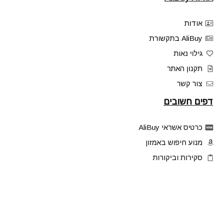
אודות
AliBuy בתקשורת
גילוי נאות
תקנון האתר
צור קשר
דפים חשובים
כרטיס אשראי AliBuy
מנוע חיפוש באמזון
סקירות וביקורות
דילים בלעדיים
פלאש דילס
טיפים והסברים