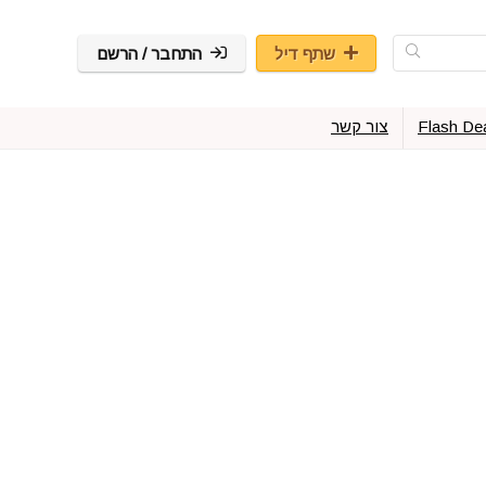
שתף דיל
התחבר / הרשם
Flash De
צור קשר