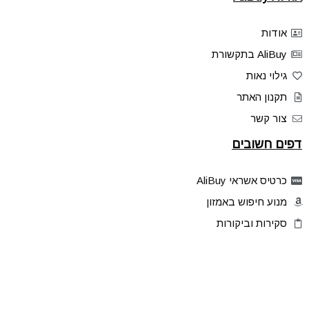
אודות
AliBuy בתקשורת
גילוי נאות
תקנון האתר
צור קשר
דפים חשובים
כרטיס אשראי AliBuy
מנוע חיפוש באמזון
סקירות וביקורות
דילים בלעדיים
פלאש דילס
טיפים והסברים