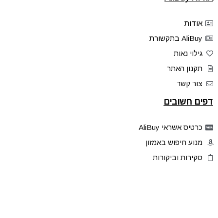
אודות
AliBuy בתקשורת
גילוי נאות
תקנון האתר
צור קשר
דפים חשובים
כרטיס אשראי AliBuy
מנוע חיפוש באמזון
סקירות וביקורות
דילים בלעדיים
פלאש דילס
טיפים והסברים