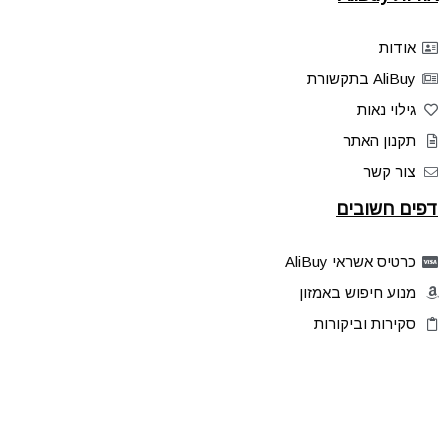
אודות
AliBuy בתקשורת
גילוי נאות
תקנון האתר
צור קשר
דפים חשובים
כרטיס אשראי AliBuy
מנוע חיפוש באמזון
סקירות וביקורות
דילים בלעדיים
פלאש דילס
טיפים והסברים