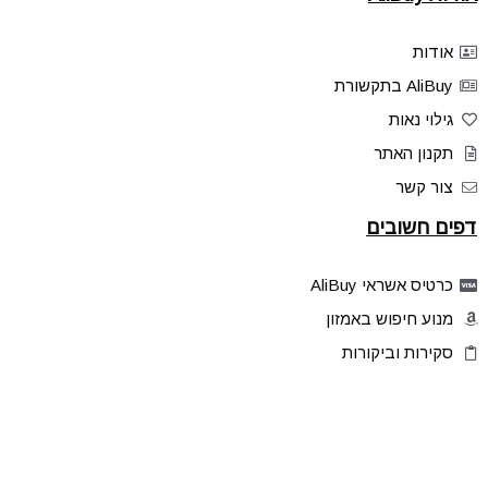
אודות
AliBuy בתקשורת
גילוי נאות
תקנון האתר
צור קשר
דפים חשובים
כרטיס אשראי AliBuy
מנוע חיפוש באמזון
סקירות וביקורות
דילים בלעדיים
פלאש דילס
טיפים והסברים