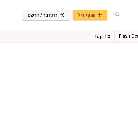
שתף דיל
התחבר / הרשם
Flash De
צור קשר