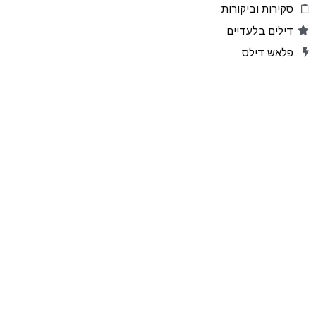
סקירות וביקורות
דילים בלעדיים
פלאש דילס
טיפים והסברים
קהילת AliBuy
הרשמו לאתר
מוצרים מועדפים
שתפו דילים
הדילים שלכם
ניהול הרשמות לעדכונים
עקבו אחרינו
אפליקציה ל Android
אפליקציה ל iPhone