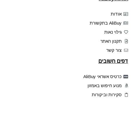
אודות
AliBuy בתקשורת
גילוי נאות
תקנון האתר
צור קשר
דפים חשובים
כרטיס אשראי AliBuy
מנוע חיפוש באמזון
סקירות וביקורות
דילים בלעדיים
פלאש דילס
טיפים והסברים