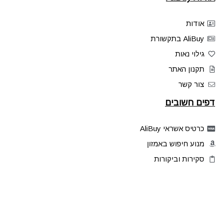
אודות
AliBuy בתקשורת
גילוי נאות
תקנון האתר
צור קשר
דפים חשובים
כרטיס אשראי AliBuy
מנוע חיפוש באמזון
סקירות וביקורות
דילים בלעדיים
פלאש דילס
טיפים והסברים