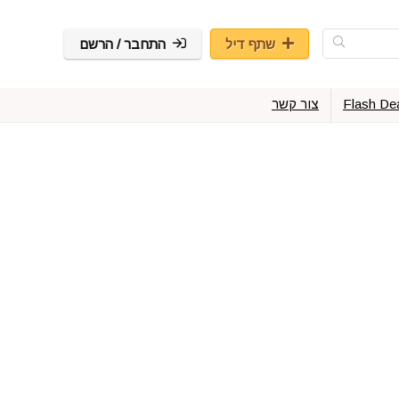
שתף דיל
התחבר / הרשם
Flash De
צור קשר